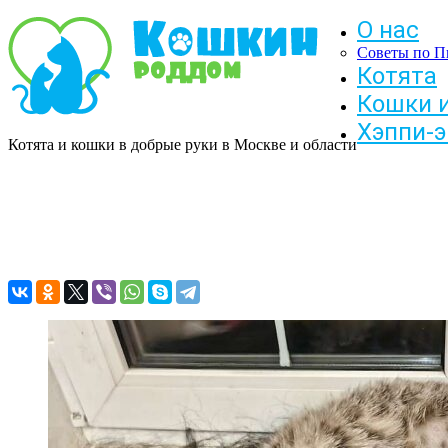
О нас
Советы по П
Котята
Кошки 
Хэппи-
Котята и кошки в добрые руки в Москве и области
Эмма