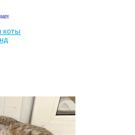
иару
и коты
энд