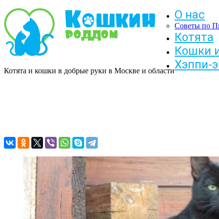
О нас
Советы по П
Котята
Кошки 
Хэппи-
Котята и кошки в добрые руки в Москве и области
Черный Трюфель