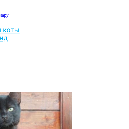
иару
и коты
энд